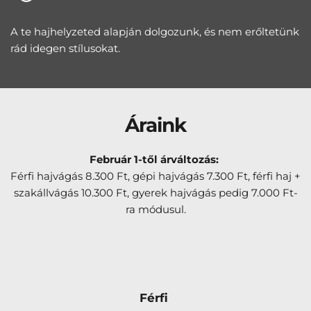
A te hajhelyzeted alapján dolgozunk, és nem erőltetünk 
rád idegen stílusokat.
Áraink
Február 1-től árváltozás: 
Férfi hajvágás 8.300 Ft, gépi hajvágás 7.300 Ft, férfi haj + 
szakállvágás 10.300 Ft, gyerek hajvágás pedig 7.000 Ft-
ra módusul.
Férfi 