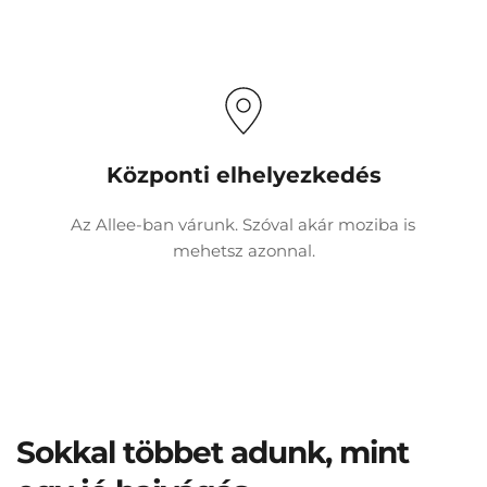
Központi elhelyezkedés
Az Allee-ban várunk. Szóval akár moziba is 
mehetsz azonnal.
Sokkal többet adunk, mint 