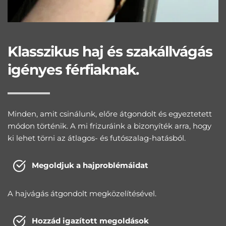
Klasszikus haj és szakállvágás 
igényes férfiaknak.
Minden, amit csinálunk, előre átgondolt és egyeztetett 
módon történik. A mi frizuráink a bizonyíték arra, hogy 
ki lehet törni az átlagos- és futószalag-hatásból.
Megoldjuk a hajproblémáidat
A hajvágás átgondolt megközelítésével.
Hozzád igazított megoldások