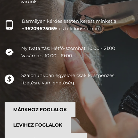
várunk.
Bármilyen kérdés esetén keress minket a 
+
36209675059
-es telefonszámon.
Nyitvatartás: Hétfő-szombat: 10:00 - 21:00 
Vasárnap: 10:00 - 19:00 
Szalonunkban egyelőre csak készpénzes 
fizetésre van lehetőség.
MÁRKHOZ FOGLALOK
LEVIHEZ FOGLALOK