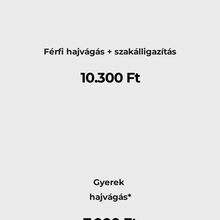
Férfi hajvágás + szakálligazítás
10.300 Ft
Gyerek 
hajvágás*