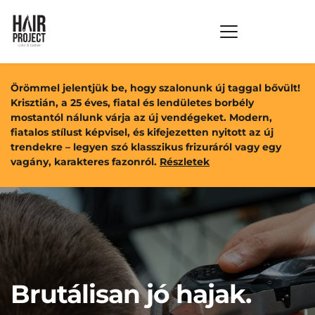
Örömmel jelentjük be, hogy szalonunk új taggal bővült! 
Krisztián, a 25 éves, fiatal és lendületes borbély 
mostantól nálunk várja az új vendégeket. Modern, 
fiatalos stílust képvisel, és kifejezetten nyitott az új 
trendekre – legyen szó klasszikus frizuráról vagy egy 
vagány, karakteres fazonról. 
Részletek
Brutálisan jó hajak.