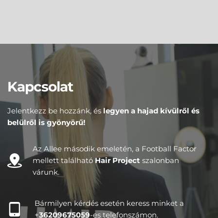
Kapcsolat
Jelentkezz be hozzánk, és 
legyen a hajad kívülről és 
belülről is gyönyörű!
Az Allee második emeletén, a Football Factor 
mellett található 
Hair Project 
szalonban 
várunk.
Bármilyen kérdés esetén keress minket a 
+
36209675059
-es telefonszámon.