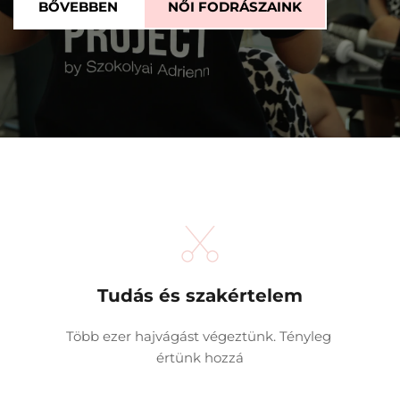
BŐVEBBEN
NŐI FODRÁSZAINK
Tudás és szakértelem
Több ezer hajvágást végeztünk. Tényleg 
értünk hozzá